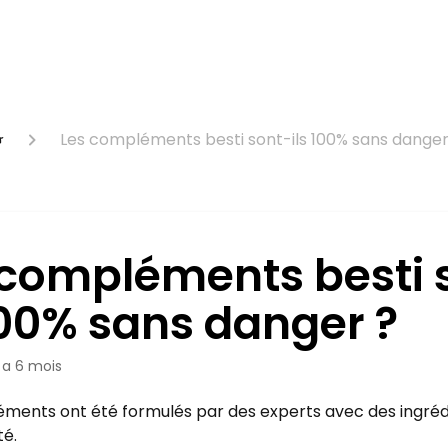

Les compléments besti sont-ils 100% sans danger
 compléments besti 
100% sans danger ?
y a 6 mois
ments ont été formulés par des experts avec des ingrédi
té.